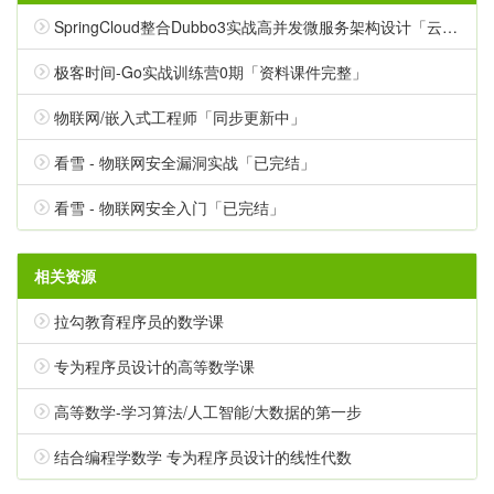
SpringCloud整合Dubbo3实战高并发微服务架构设计「云盘无密」
极客时间-Go实战训练营0期「资料课件完整」
物联网/嵌入式工程师「同步更新中」
看雪 - 物联网安全漏洞实战「已完结」
看雪 - 物联网安全入门「已完结」
相关资源
拉勾教育程序员的数学课
专为程序员设计的高等数学课
高等数学-学习算法/人工智能/大数据的第一步
结合编程学数学 专为程序员设计的线性代数