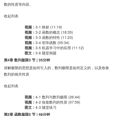
数的性质等内容。
收起列表
视频：
3-1 映射 (11:19)
视频：
3-2 函数的概念 (18:35)
视频：
3-3 函数的特性 (11:23)
视频：
3-4 初等函数 (05:34)
视频：
3-5 机器学习中的应用 (11:12)
图文：
3-6 随堂例题
第4章 数列极限
3 节 | 35分钟
讲解极限的思想是如何引入的，数列极限是如何定义的，以及收敛
数列的相关性质
收起列表
视频：
4-1 数列与数列极限 (26:44)
视频：
4-2 收敛数列的性质 (07:59)
图文：
4-3 随堂练习
第5章 函数极限
5 节 | 48分钟