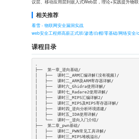
议层、移动应用层到嵌入式Web层，理论+实践提升物
相关推荐
看雪 - 物联网安全漏洞实战
web安全工程师高薪正式班/渗透/白帽/零基础/网络安全/ctf/
课程目录
.

├──  第一章_逆向基础/

│   ├──  课时二_ARM汇编详解(没有视频)/

│   ├──  课时二_ARM及ARM寄存器详解/

│   ├──  课时六_Ghidra使用详解/

│   ├──  课时七_Radare2使用详解/

│   ├──  课时三_MIPS汇编详解2/

│   ├──  课时三_MIPS及MIPS寄存器详解/

│   ├──  课时四_逆向分析环境搭建/

│   ├──  课时五_IDA使用详解/

│   └──  课时一_逆向入门介绍/

├──  第二章_pwn基础/

│   ├──  课时二_PWN常见工具详解/

│   ├──  课时三_MIPS堆栈溢出/
