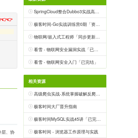
SpringCloud整合Dubbo3实战高并发微服务架构设计「云盘无密」
👉👉
极客时间-Go实战训练营0期「资料课件完整」
物联网/嵌入式工程师「同步更新中」
看雪 - 物联网安全漏洞实战「已完结」
看雪 - 物联网安全入门「已完结」
相关资源
高级爬虫实战-系统掌握破解反爬技能 挑战高薪「无密包完结」
极客时间大厂晋升指南
极客时间MySQL实战45讲「已完结」
极客时间 - 浏览器工作原理与实践
件层、协