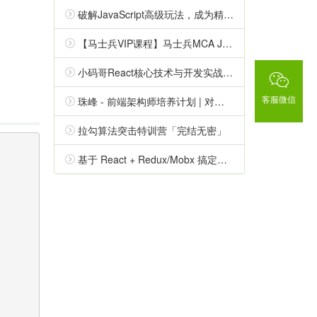
破解JavaScript高级玩法，成为精通 JS 的原生专家 | 7章「高清包完结」 -
【马士兵VIP课程】马士兵MCA Java高级互联网架构师网盘下载（最新1-7班）
小码哥React核心技术与开发实战「完结无密」
客服微信
珠峰 - 前端架构师培养计划 | 对标阿里p6+「完结无密」
拉勾算法突击特训营「完结无密」
基于 React + Redux/Mobx 搞定复杂项目状态管理「网盘无密分享」