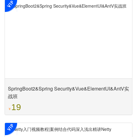
SpringBoot2&Spring Security&Vue&ElementUI&AntV实
战班
19
￥